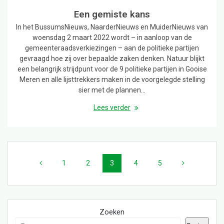
Een gemiste kans
In het BussumsNieuws, NaarderNieuws en MuiderNieuws van
woensdag 2 maart 2022 wordt – in aanloop van de
gemeenteraadsverkiezingen – aan de politieke partijen
gevraagd hoe zij over bepaalde zaken denken. Natuur blijkt
een belangrijk strijdpunt voor de 9 politieke partijen in Gooise
Meren en alle lijsttrekkers maken in de voorgelegde stelling
sier met de plannen…
Lees verder
Posts
navigation
Page
Page
Page
Page
Page
1
2
3
4
5
Zoeken