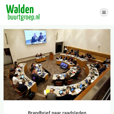
Skip
to
content
Brandbrief naar raadsleden