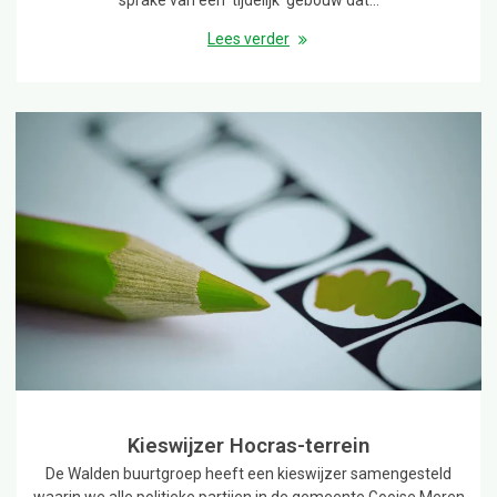
sprake van een ’tijdelijk’ gebouw dat…
Lees verder
Kieswijzer Hocras-terrein
De Walden buurtgroep heeft een kieswijzer samengesteld
waarin we alle politieke partijen in de gemeente Gooise Meren