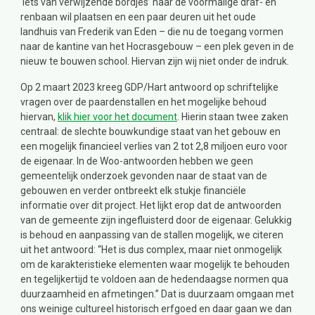
‘iets van verwijzende bordjes’ naar de voormalige draf- en
renbaan wil plaatsen en een paar deuren uit het oude
landhuis van Frederik van Eden – die nu de toegang vormen
naar de kantine van het Hocrasgebouw – een plek geven in de
nieuw te bouwen school. Hiervan zijn wij niet onder de indruk.
Op 2 maart 2023 kreeg GDP/Hart antwoord op schriftelijke
vragen over de paardenstallen en het mogelijke behoud
hiervan,
klik hier voor het document
. Hierin staan twee zaken
centraal: de slechte bouwkundige staat van het gebouw en
een mogelijk financieel verlies van 2 tot 2,8 miljoen euro voor
de eigenaar. In de Woo-antwoorden hebben we geen
gemeentelijk onderzoek gevonden naar de staat van de
gebouwen en verder ontbreekt elk stukje financiële
informatie over dit project. Het lijkt erop dat de antwoorden
van de gemeente zijn ingefluisterd door de eigenaar. Gelukkig
is behoud en aanpassing van de stallen mogelijk, we citeren
uit het antwoord: “Het is dus complex, maar niet onmogelijk
om de karakteristieke elementen waar mogelijk te behouden
en tegelijkertijd te voldoen aan de hedendaagse normen qua
duurzaamheid en afmetingen.” Dat is duurzaam omgaan met
ons weinige cultureel historisch erfgoed en daar gaan we dan