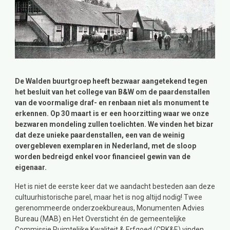
De Walden buurtgroep heeft bezwaar aangetekend tegen
het besluit van het college van B&W om de paardenstallen
van de voormalige draf- en renbaan niet als monument te
erkennen. Op 30 maart is er een hoorzitting waar we onze
bezwaren mondeling zullen toelichten. We vinden het bizar
dat deze unieke paardenstallen, een van de weinig
overgebleven exemplaren in Nederland, met de sloop
worden bedreigd enkel voor financieel gewin van de
eigenaar.
Het is niet de eerste keer dat we aandacht besteden aan deze
cultuurhistorische parel, maar het is nog altijd nodig! Twee
gerenommeerde onderzoekbureaus, Monumenten Advies
Bureau (MAB) en Het Oversticht én de gemeentelijke
Commissie Ruimtelijke Kwaliteit & Erfgoed (CRK&E) vinden