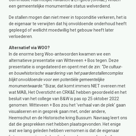
een gemeentelijke monumentale status welverdiend.
De stallen mogen dan niet meer in topconditie verkeren, het is
de eigenaar te verwijten dat hij onvoldoende onderhoud heeft
gepleegd of wellicht moedwillig het gebouw heeft later
verloederen.
Alternatief via WOO?
In de enorme berg Woo-antwoorden kwamen we een
alternatieve presentatie van Witteveen + Bos tegen. Deze
presentatie is ongedateerd en opent met de zin:
“De cultuur-
en bouwhistorische waardering van het paardenstallencomplex
blijkt onvoldoende voor een potentiële gemeentelijke
monumentwaarde.”
Bizar, dat komt immers NIET overeen met
wat MAB, Het Oversticht en CRK&E hebben geoordeeld en het
besluit van het college van B&W is pas op 25 oktober 2022
genomen. Witteveen + Bos zou het ‘verhaal van de plek’ gaan
visualiseren en in gesprek gaan met, onder andere,
Heemschut en de Historische kring Bussum. Navraag leert ons
dat die gesprekken niet hebben plaatsgevonden. Het enige
wat we lang geleden hebben vernomen is dat de eigenaar