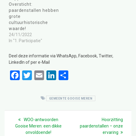
Oversticht:
paardenstallen hebben
grote
cultuurhistorische
waarde!
24/11/2022
In "1. Participatie"
Deel deze informatie via WhatsApp, Facebook, Twitter,
LinkedIn of per e-Mail
F
T
E
Li
D
a
wi
m
n
el
ce
tt
ail
ke
e
GEMEENTE GOOISE MEREN
b
er
dI
n
o
n
Bericht
navigatie
Previous
Next
WOO-antwoorden
Hoorzitting
o
post:
post:
Gooise Meren: een dikke
paardenstallen – onze
k
onvoldoende!
ervaring