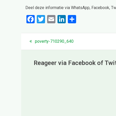
Deel deze informatie via WhatsApp, Facebook, Twit
F
T
E
Li
D
a
wi
m
n
el
ce
tt
ail
ke
e
Bericht
navigatie
Previous
poverty-710290_640
b
er
dI
n
post:
o
n
o
Reageer via Facebook of Twi
k