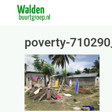
Skip
to
content
poverty-710290