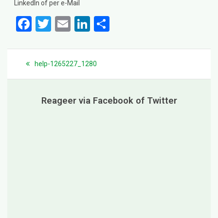
LinkedIn of per e-Mail
F
T
E
Li
D
a
wi
m
n
el
ce
tt
ail
ke
e
Bericht
navigatie
Previous
help-1265227_1280
b
er
dI
n
post:
o
n
o
Reageer via Facebook of Twitter
k