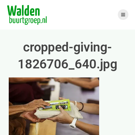
Skip
to
content
cropped-giving-
1826706_640.jpg