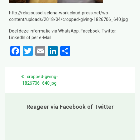
http://religioussel.selena-work.cloud-press.net/wp-
content/uploads/2018/04/cropped-giving-1826706_640.jpg
Deel deze informatie via WhatsApp, Facebook, Twitter,
LinkedIn of per e-Mail
F
T
E
Li
D
a
wi
m
n
el
ce
tt
ail
ke
e
Bericht
navigatie
Previous
cropped-giving-
b
er
dI
n
post:
1826706_640.jpg
o
n
o
Reageer via Facebook of Twitter
k