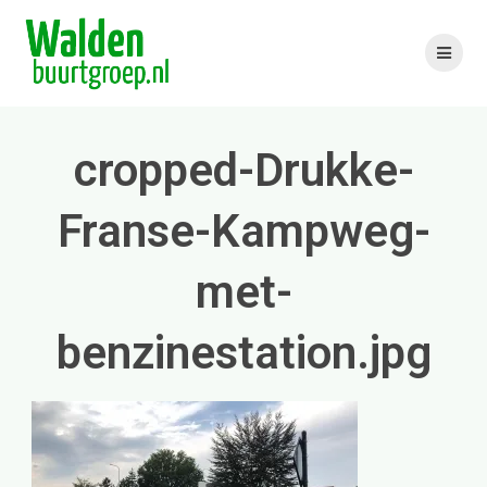
Skip
to
content
cropped-Drukke-
Franse-Kampweg-
met-
benzinestation.jpg