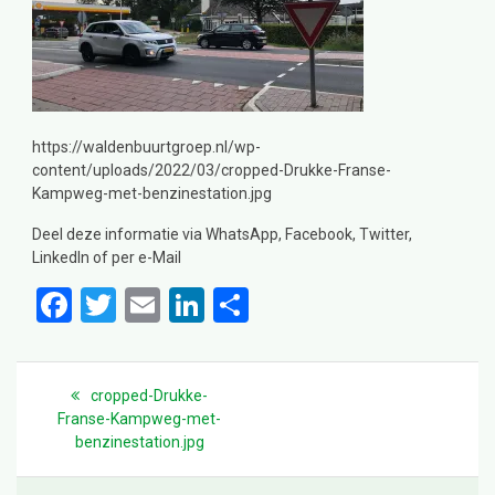
https://waldenbuurtgroep.nl/wp-
content/uploads/2022/03/cropped-Drukke-Franse-
Kampweg-met-benzinestation.jpg
Deel deze informatie via WhatsApp, Facebook, Twitter,
LinkedIn of per e-Mail
F
T
E
Li
D
a
wi
m
n
el
ce
tt
ail
ke
e
Bericht
navigatie
Previous
cropped-Drukke-
b
er
dI
n
post:
Franse-Kampweg-met-
o
n
benzinestation.jpg
o