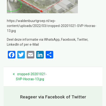
https://waldenbuurtgroep.nl/wp-
content/uploads/2022/03/cropped-20201021-SVP-Hocras-
13.jpg
Deel deze informatie via WhatsApp, Facebook, Twitter,
LinkedIn of per e-Mail
F
T
E
Li
D
a
wi
m
n
el
ce
tt
ail
ke
e
Bericht
navigatie
Previous
cropped-20201021-
b
er
dI
n
post:
SVP-Hocras-13.jpg
o
n
o
Reageer via Facebook of Twitter
k