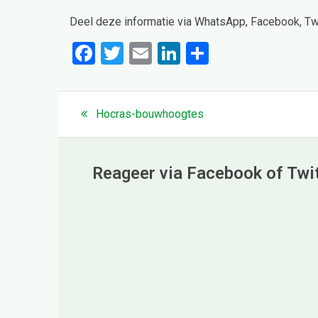
Deel deze informatie via WhatsApp, Facebook, Twit
F
T
E
Li
D
a
wi
m
n
el
ce
tt
ail
ke
e
Bericht
navigatie
Previous
Hocras-bouwhoogtes
b
er
dI
n
post:
o
n
o
Reageer via Facebook of Twi
k