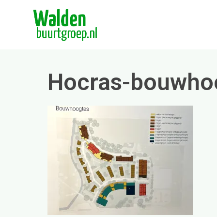
Skip
to
content
Hocras-bouwho